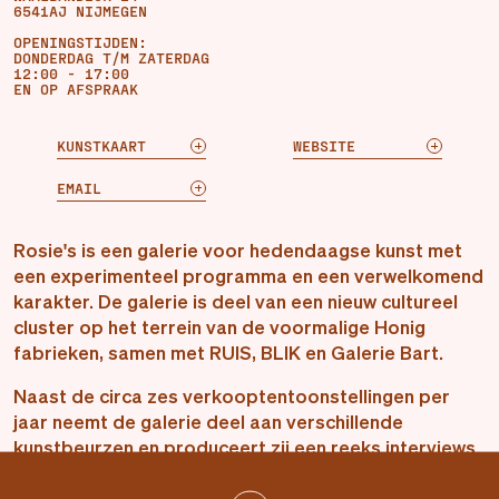
6541AJ NIJMEGEN
OPENINGSTIJDEN:
DONDERDAG T/M ZATERDAG
12:00 - 17:00
EN OP AFSPRAAK
KUNSTKAART
WEBSITE
EMAIL
Rosie's is een galerie voor hedendaagse kunst met
een experimenteel programma en een verwelkomend
karakter. De galerie is deel van een nieuw cultureel
cluster op het terrein van de voormalige Honig
fabrieken, samen met RUIS, BLIK en Galerie Bart.
Naast de circa zes verkooptentoonstellingen per
jaar neemt de galerie deel aan verschillende
kunstbeurzen en produceert zij een reeks interviews
met mensen uit het domein van de beeldende kunst
onder de titel After Hours. De ruimte van Rosie's