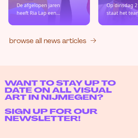
Vierda
De afgelopen jaren
Op dinsdag 21
op met
heeft Ria Lap een
staat het tea
innova
natuurlijke
Fabrikaat kla
biobas
beeldtaal
route van de
proever
→
ontwikkeld,
Vierdaagse. 
browse all news articles
bestaande uit
speciaal 'Cha
vormen, symbolen
Station' biedt
en schriftuur, die
ontwerpplatf
verbonden is met
wandelaars d
haar persoonlijke
energie om op
WANT TO STAY UP TO
werkelijkheid.
Centraal tijde
DATE ON ALL VISUAL
aanmoedigi
ART IN NIJMEGEN?
staat de pres
van een modu
SIGN UP FOR OUR
meubel waar
NEWSLETTER!
innovatieve 
producten w
getoond.