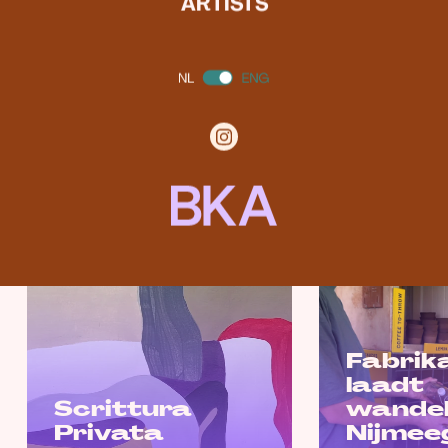
ARTISTS
Nijmegen. Together we make art more
visible and stronger.
sign up
LATEST NEWS
Fabrik
laadt
Scrittura
wande
Privata
Nijmee