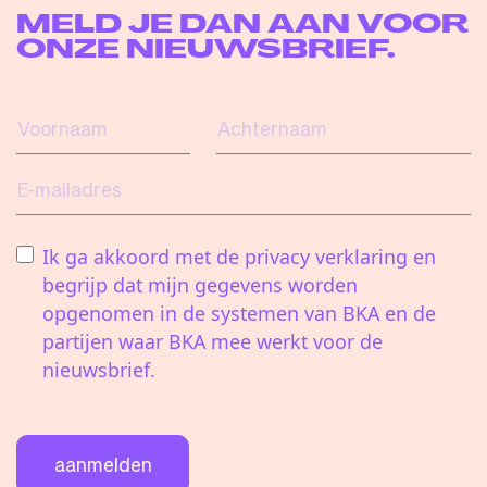
van een modu
MELD JE DAN AAN VOOR
meubel waar
ONZE NIEUWSBRIEF.
innovatieve 
producten w
getoond.
Voornaam
Achternaam
E-mailadres
Ik ga akkoord met de privacy verklaring en
begrijp dat mijn gegevens worden
opgenomen in de systemen van BKA en de
partijen waar BKA mee werkt voor de
nieuwsbrief.