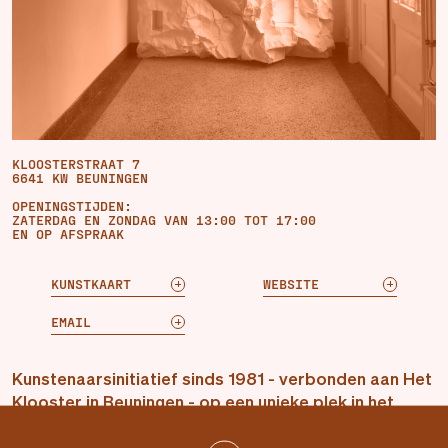
KLOOSTERSTRAAT 7
6641 KW BEUNINGEN
OPENINGSTIJDEN:
ZATERDAG EN ZONDAG VAN 13:00 TOT 17:00
EN OP AFSPRAAK
KUNSTKAART
WEBSITE
EMAIL
Kunstenaarsinitiatief sinds 1981 - verbonden aan Het
Klooster in Beuningen - op een unieke plek in het
groen, buiten de stad. Een onafhankelijke plek voor
reflectie en dialoog, voor kunstenaars en publiek.