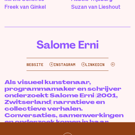
Freek van Ginkel
Suzan van Lieshout
Salome Erni
WEBSITE
INSTAGRAM
LINKEDIN
Als visueel kunstenaar,
programmamaker en schrijver
onderzoekt Salome Erni (2001,
Zwitserland) narratieve en
collectieve verhalen.
Conversaties, samenwerkingen
en onderzoek komen in haar
praktijk samen; archieven en