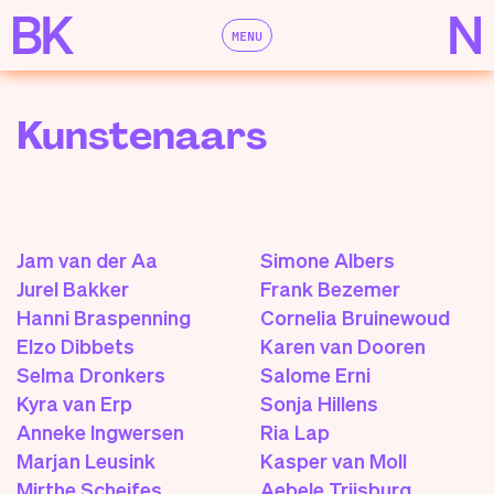
MENU
Kunstenaars
Jam van der Aa
Simone Albers
Jurel Bakker
Frank Bezemer
Hanni Braspenning
Cornelia Bruinewoud
Elzo Dibbets
Karen van Dooren
Selma Dronkers
Salome Erni
Kyra van Erp
Sonja Hillens
Anneke Ingwersen
Ria Lap
Marjan Leusink
Kasper van Moll
Mirthe Scheifes
Aebele Trijsburg