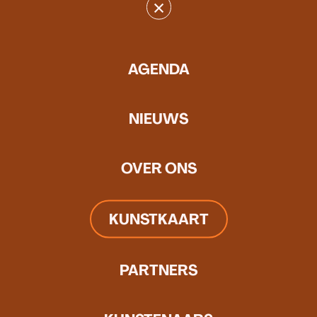
×
AGENDA
NIEUWS
OVER ONS
KUNSTKAART
Sinds haar afstuderen aan AKV St. Joost in Den Bosch
heeft Mirthe zich verdiept in de wijze waarop analoge
PARTNERS
fotografie werelden tot leven kan roepen via haar hand
van componeren en haar fotografische blik. Van 120-film
tot dia’s, van polaroids tot lenzen uit verrekijkers die zij in