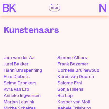
MENU
Kunstenaars
Jam van der Aa
Simone Albers
Jurel Bakker
Frank Bezemer
Hanni Braspenning
Cornelia Bruinewoud
Elzo Dibbets
Karen van Dooren
Selma Dronkers
Salome Erni
Kyra van Erp
Sonja Hillens
Anneke Ingwersen
Ria Lap
Marjan Leusink
Kasper van Moll
Mirthe Scheifes
Aebele Trijsburg