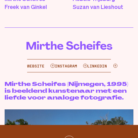
Freek van Ginkel
Suzan van Lieshout
Mirthe Scheifes
WEBSITE
INSTAGRAM
LINKEDIN
Mirthe Scheifes (Nijmegen, 1995)
is beeldend kunstenaar met een
liefde voor analoge fotografie.