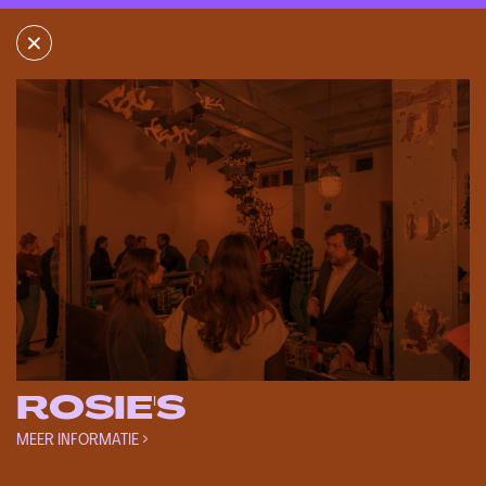
×
×
ROSIE'S
WAALBANDIJK 14
6541AJ NIJMEGEN
MORE INFORMATION
GET DIRECTIONS
ROSIE'S
MEER INFORMATIE >