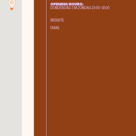
OPENING HOURS:
Galerie Zeven Zomers
DONDERDAG T/M ZONDAG 13:00-18:00
Hubert
WEBSITE
Kunstmagazijn
EMAIL
Stevenskerk
Pop-up Galerie Bart