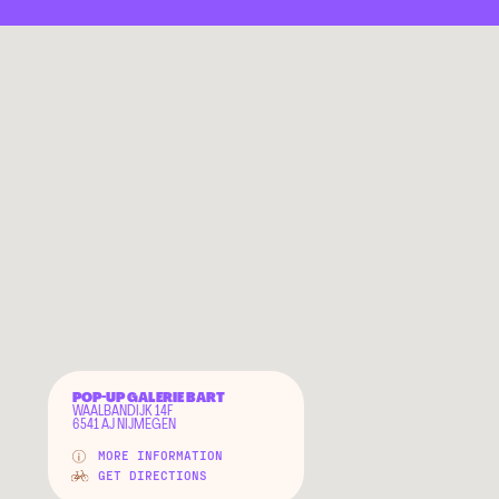
POP-UP GALERIE BART
WAALBANDIJK 14F
6541 AJ NIJMEGEN
MORE INFORMATION
GET DIRECTIONS