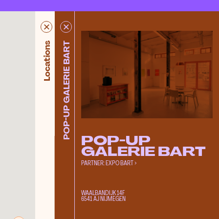
POST Nijmegen
Locations
POP-UP GALERIE BART
Valkhof Museum
Zicht Kunstruimte
International Drawing Center
Cultuurhuis Lindenberg
Rosie's
Extrapool
POPOP
POP-UP
Besiendershuis
GALERIE BART
De Nieuwe Gang
PARTNER:
EXPO BART >
Expo Bart
Platform DIS
WAALBANDIJK 14F
6541 AJ NIJMEGEN
RUIS
Fabrikaat