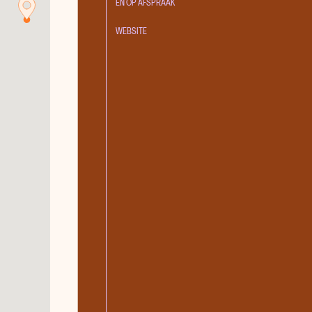
EN OP AFSPRAAK
Galerie Zeven Zomers
WEBSITE
Hubert
Kunstmagazijn
Stevenskerk
Pop-up Galerie Bart