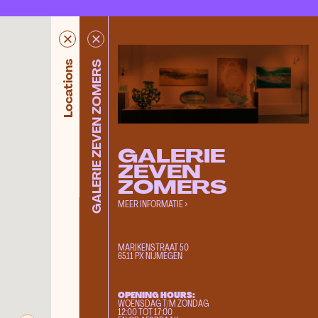
POST Nijmegen
Locations
GALERIE ZEVEN ZOMERS
Valkhof Museum
Zicht Kunstruimte
International Drawing Center
Cultuurhuis Lindenberg
GALERIE
Rosie's
ZEVEN
Extrapool
ZOMERS
POPOP
MEER INFORMATIE >
Besiendershuis
De Nieuwe Gang
MARIKENSTRAAT 50
Expo Bart
6511 PX NIJMEGEN
Platform DIS
RUIS
OPENING HOURS:
WOENSDAG T/M ZONDAG
Fabrikaat
12:00 TOT 17:00