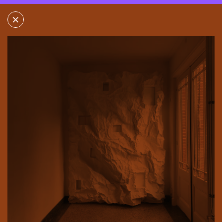
×
×
DE NIEUWE GANG
KLOOSTERSTRAAT 7
6641 KW BEUNINGEN
MORE INFORMATION
GET DIRECTIONS