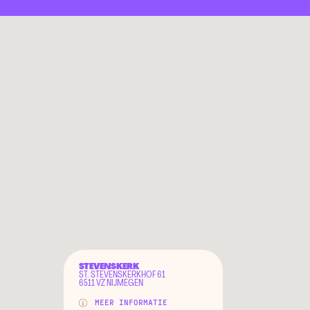
STEVENSKERK
ST. STEVENSKERKHOF 61
6511 VZ NIJMEGEN
MEER INFORMATIE