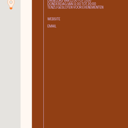
DAGELIJKS VAN 11:00 TOT 17.00
DONDERDAG VAN 11:00 TOT 20:00
Galerie Zeven Zomers
TENZIJ GESLOTEN VOOR EVENEMENTEN
Hubert
WEBSITE
Kunstmagazijn
EMAIL
Stevenskerk
Pop-up Galerie Bart