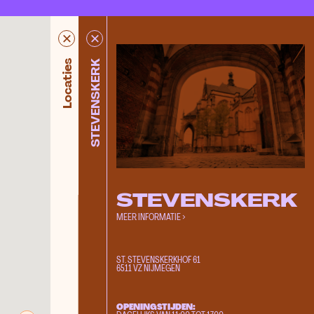
POST Nijmegen
Locaties
STEVENSKERK
Valkhof Museum
Zicht Kunstruimte
International Drawing Center
Cultuurhuis Lindenberg
Rosie's
Extrapool
POPOP
STEVENSKERK
Besiendershuis
MEER INFORMATIE >
De Nieuwe Gang
Expo Bart
ST. STEVENSKERKHOF 61
Platform DIS
6511 VZ NIJMEGEN
RUIS
Fabrikaat
OPENINGSTIJDEN: