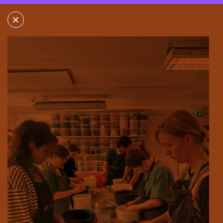
×
×
FABRIKAAT
ZALIGESTRAAT 10
6663KR NIJMEGEN-NOORD
MEER INFORMATIE
TOON ROUTE