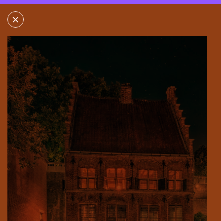
×
×
BESIENDERSHUIS
STEENSTRAAT 26
6511 TV NIJMEGEN
MEER INFORMATIE
TOON ROUTE