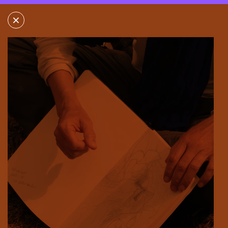
×
×
PLATFORM DIS
ERLECOMSEWEG 18
6577JB ERLECOM
MEER INFORMATIE
TOON ROUTE