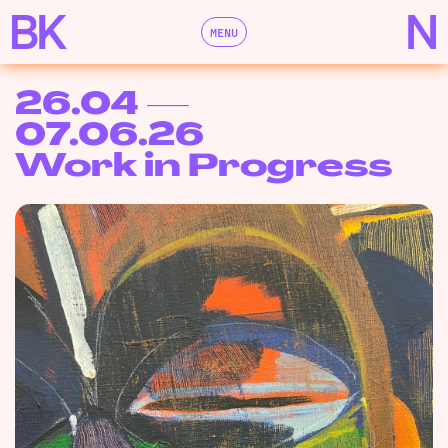
MENU
26.04 —
07.06.26
Work in Progress