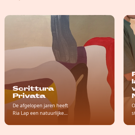
Scrittura
Privata
De afgelopen jaren heeft
O
Ria Lap een natuurlijke
s
beeldtaal ontwikkeld,
F
bestaande uit vormen,
r