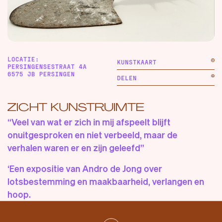
LOCATIE:
KUNSTKAART
PERSINGENSESTRAAT 4A
6575 JB PERSINGEN
DELEN
ZICHT KUNSTRUIMTE
“Veel van wat er zich in mij afspeelt blijft
onuitgesproken en niet verbeeld, maar de
verhalen waren er en zijn geleefd”
‘
Een
expositie van
Andro
de Jong over
lotsbestemming en maakbaarheid, verlangen en
hoop.
Andro
gebruikt een sterke beeldtaal en werkt