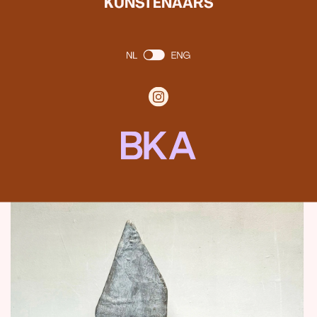
en dualiteit versus non-dualiteit hebben zijn
KUNSTENAARS
aandacht.
Data:
zaterdag en zondag
23, 24, 25, 30 en 31
mei
2026
Openingstijden:
12.00 tot 17.00 uu