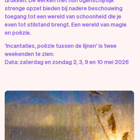
strenge opzet bieden bij nadere beschouwing
toegang tot een wereld van schoonheid die je
even tot stilstand brengt. Een wereld van magie
en poëzie.
‘
Incantaties, poëzie tussen de lijnen
’
is twee
weekenden te zien:
Data:
zaterdag en zondag 2, 3, 9 en 10 mei 2026