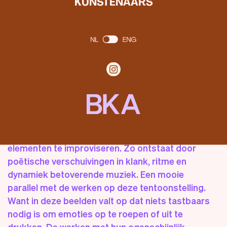
KUNSTENAARS
krachtige en onvoorspelbare gang. De foto’s
lijken concreet, maar roepen ook de vraag op
waar je precies naar kijkt. Ze vragen om de inzet
van je eigen verbeelding.
Je kunt de werken zien als ‘incantaties’, als
formules bedoeld om een magisch effect te
bewerkstelligen. De titel is afgeleid van een
muziekstuk van de componist Simeon ten Holt,
waarin musici de vrijheid hebben om binnen een
strak patroon van repeterende muzikale
elementen te improviseren. Zo ontstaat door
poëtische verschuivingen in klank, ritme en
dynamiek betoverende muziek. Een mooie
parallel met de werken op deze tentoonstelling.
Want in deze beelden valt op dat niets tastbaars
nodig is om emoties op te roepen of uit te
drukken. De werken met hun ogenschijnlijk