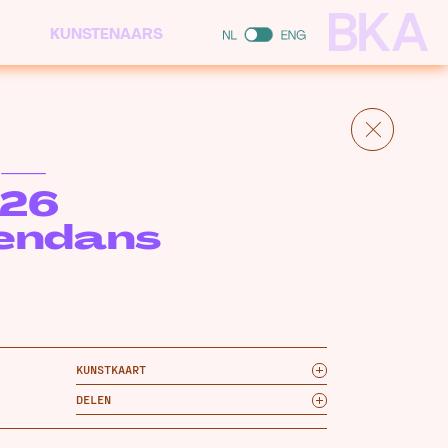
KUNSTENAARS
 —
.26
endans
KUNSTKAART
DELEN