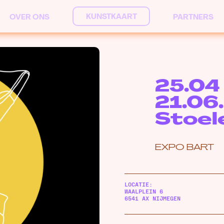
KUNSTKAART
OVER ONS
PARTNERS
25.04
21.06
Stoel
EXPO BART
LOCATIE:
WAALPLEIN 6
6541 AX NIJMEGEN