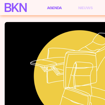
AGENDA
NIEUWS
Agenda
Archief
Als afbeeldingen
Als lijst