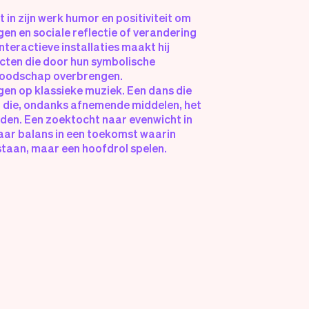
 in zijn werk humor en positiviteit om
en en sociale reflectie of verandering
interactieve installaties maakt hij
ecten die door hun symbolische
 boodschap overbrengen.
en op klassieke muziek. Een dans die
 die, ondanks afnemende middelen, het
uden. Een zoektocht naar evenwicht in
naar balans in een toekomst waarin
 staan, maar een hoofdrol spelen.