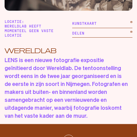
LOCATIE:
KUNSTKAART
WERELDLAB HEEFT
MOMENTEEL GEEN VASTE
DELEN
LOCATIE
WERELDLAB
LENS is een nieuwe fotografie expositie
geïnitieerd door Wereldlab. De tentoonstelling
wordt eens in de twee jaar georganiseerd en is
de eerste in zijn soort in Nijmegen. Fotografen en
makers uit buiten- en binnenland worden
samengebracht op een vernieuwende en
uitdagende manier, waarbij fotografie loskomt
van het vaste kader aan de muur.
Lens is geopend iedere donderdag tot en met
zondag van 12:00 tot 17:00 uur.