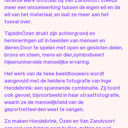
meer een wisselwerking tussen de eigen wil en de
wil van het materiaa
l,
en laat ze meer aan het
toeval over.
Tajddin
Özen
drukt zijn
achtergrond en
herinneringen
uit in
beelden van mens
en
en
dier
en.
Door te spelen met open en gesloten delen
,
brons en steen, mens en dier,
symboliseert
hij
een
universele
menselijke ervaring.
Het werk van de twee beeldhouwers wordt
aangevuld met de heldere fotografie van Inge
Hondebrink
: e
en spannende
combinatie.
Zij
toont
ook
gevoel
,
bijvoorbeeld
in haar straatfotografie,
waarin ze de menselijkheid van de
geportretteerden weet te vangen.
Zo maken
Hondebrink
,
Özen
en Van Zandvoort
een reis van
binnen naar buiten
, zetten ze wat