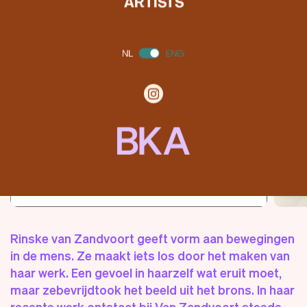
ARTISTS
Rinske van Zandvoort
geeft vorm aan bewegingen
in de mens
. Ze
maakt
iets
los
door het maken van
haar werk.
Een gevoel
in
haar
zelf wat eruit moet,
maar
ze
bevrijdt
ook
het beeld uit het
brons
.
In haar
recente werk ontstaat bij Van Zandvoort steeds