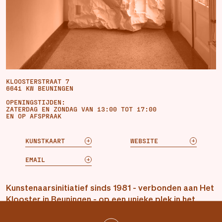
KLOOSTERSTRAAT 7
6641 KW BEUNINGEN
OPENINGSTIJDEN:
ZATERDAG EN ZONDAG VAN 13:00 TOT 17:00
EN OP AFSPRAAK
KUNSTKAART
WEBSITE
EMAIL
Kunstenaarsinitiatief sinds 1981 - verbonden aan Het
Klooster in Beuningen - op een unieke plek in het
groen, buiten de stad. Een onafhankelijke plek voor
reflectie en dialoog, voor kunstenaars en publiek.