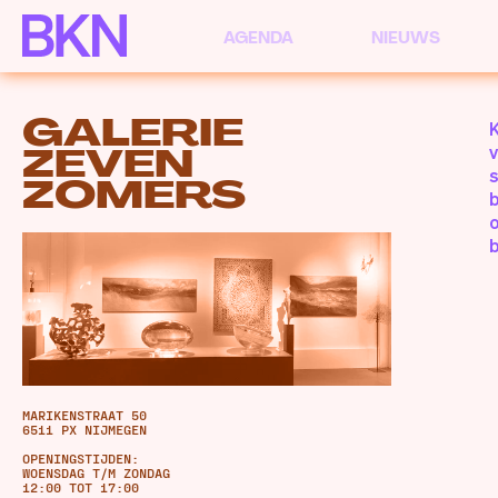
AGENDA
NIEUWS
GALERIE
K
ZEVEN
v
s
ZOMERS
b
o
MARIKENSTRAAT 50
6511 PX NIJMEGEN
OPENINGSTIJDEN:
WOENSDAG T/M ZONDAG
12:00 TOT 17:00