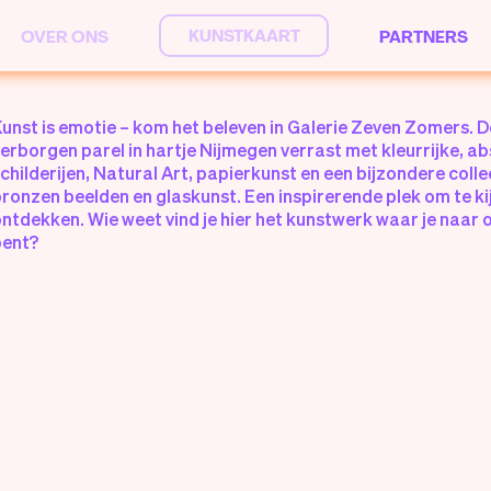
KUNSTKAART
OVER ONS
PARTNERS
unst is emotie – kom het beleven in Galerie Zeven Zomers. 
erborgen parel in hartje Nijmegen verrast met kleurrijke, a
childerijen, Natural Art, papierkunst en een bijzondere colle
ronzen beelden en glaskunst. Een inspirerende plek om te ki
ntdekken. Wie weet vind je hier het kunstwerk waar je naar 
bent?