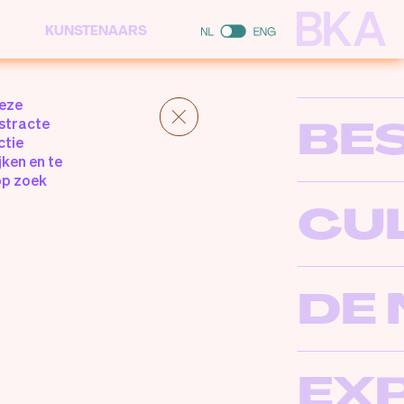
KUNSTENAARS
Deze
BE
bstracte
ctie
jken en te
op zoek
CU
DE
EX