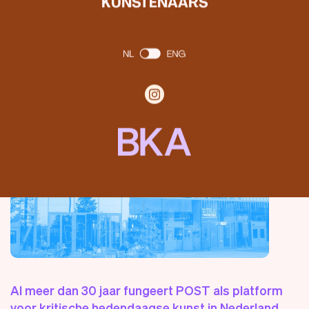
KUNSTENAARS
Al meer dan 30 jaar fungeert POST als platform
voor kritische hedendaagse kunst in Nederland.