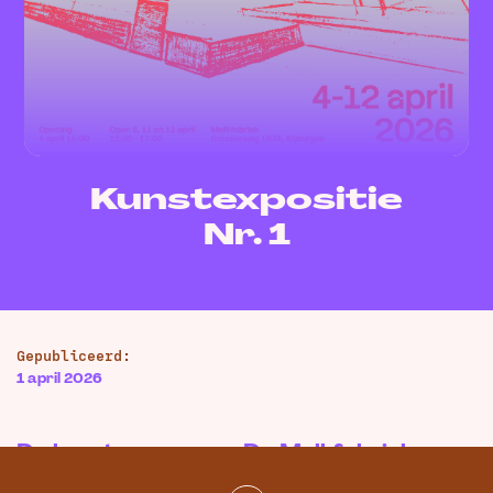
Kunstexpositie
Nr. 1
Gepubliceerd:
1 april 2026
De kunstenaars van De Melkfabriek
openen voor het eerst gezamenlijk de