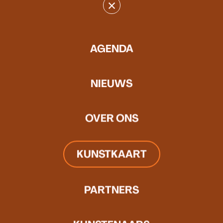
×
deuren van het atelier.
AGENDA
NIEUWS
OVER ONS
KUNSTKAART
PARTNERS