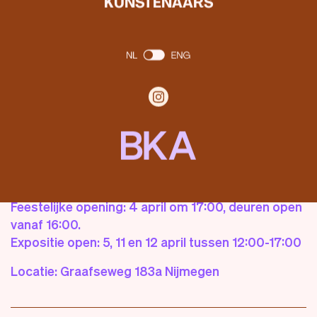
KUNSTENAARS
Kunstexpositie Nr. 1 laat werk zien van vier makers,
ieder met een persoonlijke fascinatie en werkwijze.
Ze tonen autonoom werk met een eigen verhaal,
dat onderling in dialoog staat.
Met werk van Dieke
Coumans, Aïsha Kanters, Mirthe Scheifes en Gijs
Scholten.
Feestelijke opening: 4 april om 17:00, deuren open
vanaf 16:00.
Expositie open: 5, 11 en 12 april tussen 12:00-17:00
Locatie: Graafseweg 183a Nijmegen