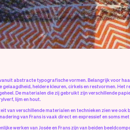
vanuit abstracte typografische vormen. Belangrijk voor haar 
 gelaagdheid, heldere kleuren, cirkels en restvormen. Het 
heel. De materialen die zij gebruikt zijn verschillende papie
lverf, lijm en hout.
teit van verschillende materialen en technieken zien we ook b
nadering van Frans is vaak direct en expressief en soms met
nlijke werken van Josée en Frans zijn van beiden beeldcomp