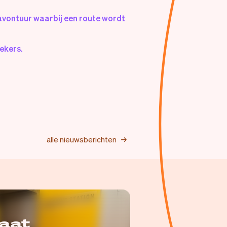
n avontuur waarbij een route wordt
oekers.
alle nieuwsberichten →
kaat