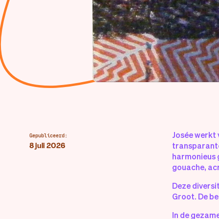
Josée werkt 
Gepubliceerd:
transparante
8 juli 2026
harmonieus ge
gouache, acry
Deze diversi
Groot. De be
In de gezame