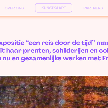
KUNSTKAART
OVER ONS
PARTNERS
expositie “een reis door de tijd” 
it haar prenten, schilderijen en c
n nu en gezamenlijke werken met F