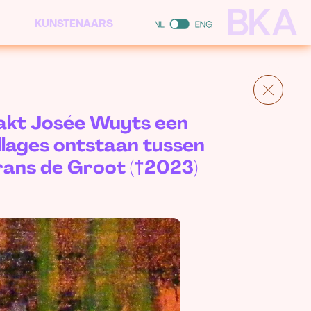
KUNSTENAARS
maakt Josée Wuyts een
ollages ontstaan tussen
rans de Groot (†2023)