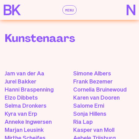
MENU
Kunstenaars
Jam van der Aa
Simone Albers
Jurel Bakker
Frank Bezemer
Hanni Braspenning
Cornelia Bruinewoud
Elzo Dibbets
Karen van Dooren
Selma Dronkers
Salome Erni
Kyra van Erp
Sonja Hillens
Anneke Ingwersen
Ria Lap
Marjan Leusink
Kasper van Moll
Mirthe Scheifes
Aebele Trijsburg