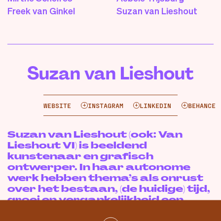
Freek van Ginkel
Suzan van Lieshout
Suzan van Lieshout
WEBSITE
INSTAGRAM
LINKEDIN
BEHANCE
Suzan van Lieshout (ook: Van
Lieshout VI) is beeldend
kunstenaar en grafisch
ontwerper. In haar autonome
werk hebben thema’s als onrust
over het bestaan, (de huidige) tijd,
groei en vergankelijkheid een
vaste plaats. Ze beschouwt de