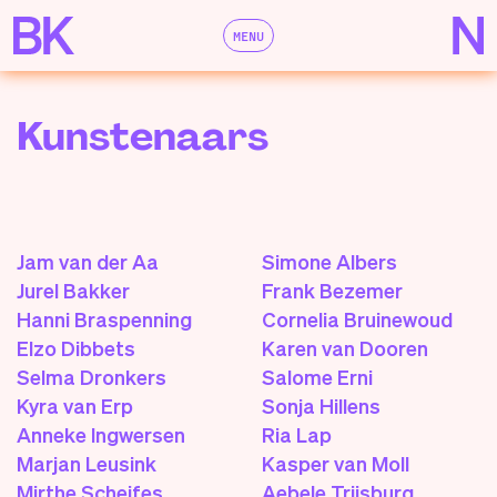
MENU
Kunstenaars
Jam van der Aa
Simone Albers
Jurel Bakker
Frank Bezemer
Hanni Braspenning
Cornelia Bruinewoud
Elzo Dibbets
Karen van Dooren
Selma Dronkers
Salome Erni
Kyra van Erp
Sonja Hillens
Anneke Ingwersen
Ria Lap
Marjan Leusink
Kasper van Moll
Mirthe Scheifes
Aebele Trijsburg