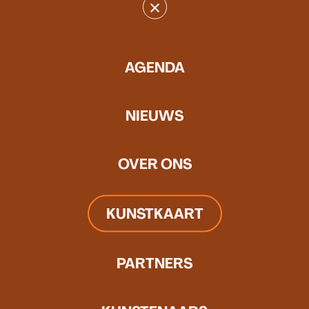
Ze is opgeleid als kunstenaar,
×
schilderde, deed performances,
maakte nauwelijks draagbare
sieraden en werkte met textiel.
AGENDA
NIEUWS
OVER ONS
KUNSTKAART
PARTNERS