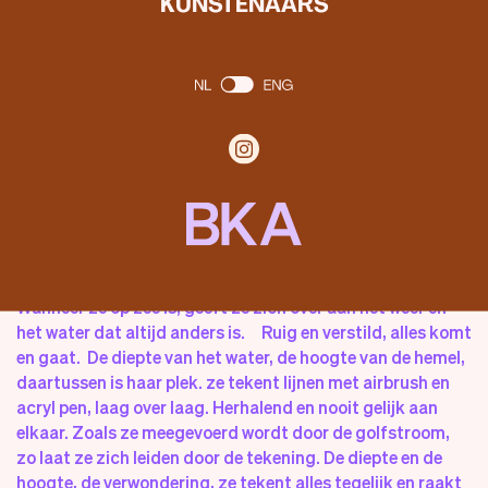
KUNSTENAARS
Waar alles veschijnt en weer verdwijnt
Wanneer ze op zee is, geeft ze zich over aan het weer en
het water dat altijd anders is. Ruig en verstild, alles komt
en gaat. De diepte van het water, de hoogte van de hemel,
daartussen is haar plek. ze tekent lijnen met airbrush en
acryl pen, laag over laag. Herhalend en nooit gelijk aan
elkaar. Zoals ze meegevoerd wordt door de golfstroom,
zo laat ze zich leiden door de tekening. De diepte en de
hoogte, de verwondering, ze tekent alles tegelijk en raakt