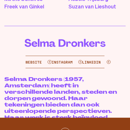
Freek van Ginkel
Suzan van Lieshout
Selma Dronkers
WEBSITE
INSTAGRAM
LINKEDIN
Selma Dronkers (1957,
Amsterdam) heeft in
verschillende landen, steden en
dorpen gewoond. Haar
tekeningen bieden dan ook
uiteenlopende perspectieven.
Haar werk is sterk beïnvloed
door langdurige verblijven op zee.