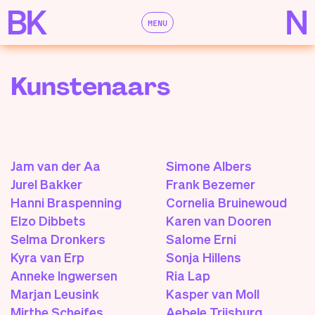
MENU
Kunstenaars
Jam van der Aa
Simone Albers
Jurel Bakker
Frank Bezemer
Hanni Braspenning
Cornelia Bruinewoud
Elzo Dibbets
Karen van Dooren
Selma Dronkers
Salome Erni
Kyra van Erp
Sonja Hillens
Anneke Ingwersen
Ria Lap
Marjan Leusink
Kasper van Moll
Mirthe Scheifes
Aebele Trijsburg