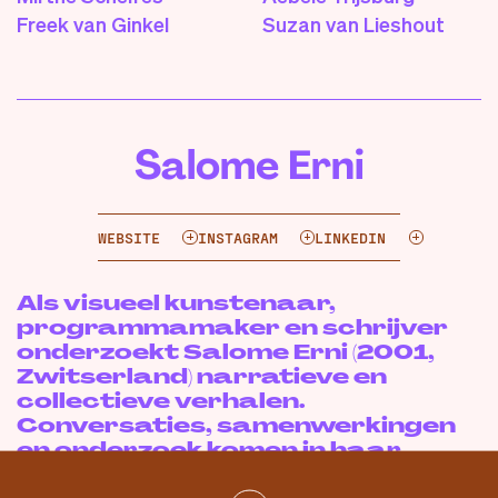
Freek van Ginkel
Suzan van Lieshout
Salome Erni
WEBSITE
INSTAGRAM
LINKEDIN
Als visueel kunstenaar,
programmamaker en schrijver
onderzoekt Salome Erni (2001,
Zwitserland) narratieve en
collectieve verhalen.
Conversaties, samenwerkingen
en onderzoek komen in haar
praktijk samen; archieven en