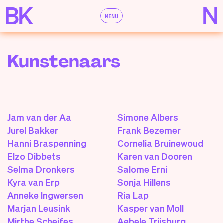
MENU
Kunstenaars
Jam van der Aa
Simone Albers
Jurel Bakker
Frank Bezemer
Hanni Braspenning
Cornelia Bruinewoud
Elzo Dibbets
Karen van Dooren
Selma Dronkers
Salome Erni
Kyra van Erp
Sonja Hillens
Anneke Ingwersen
Ria Lap
Marjan Leusink
Kasper van Moll
Mirthe Scheifes
Aebele Trijsburg