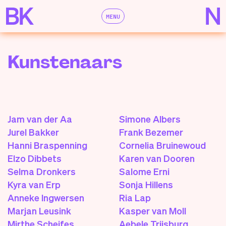
MENU
Kunstenaars
Jam van der Aa
Simone Albers
Jurel Bakker
Frank Bezemer
Hanni Braspenning
Cornelia Bruinewoud
Elzo Dibbets
Karen van Dooren
Selma Dronkers
Salome Erni
Kyra van Erp
Sonja Hillens
Anneke Ingwersen
Ria Lap
Marjan Leusink
Kasper van Moll
Mirthe Scheifes
Aebele Trijsburg