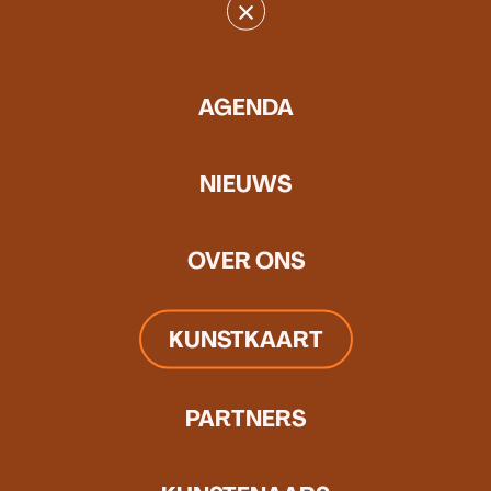
×
AGENDA
NIEUWS
OVER ONS
KUNSTKAART
In zijn recente schilderijen (ca. 2024) zoekt hij naar de
stilte en het licht in de omgeving van Nijmegen. Elders
PARTNERS
kantelt het beeld: in de serie Paradoxaal ontstaan ruimtes
die meerduidig zijn of elkaar tegenspreken.