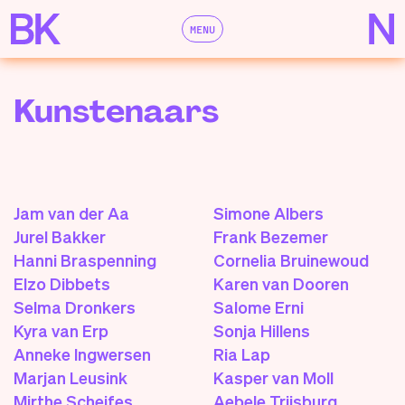
MENU
Kunstenaars
Jam van der Aa
Simone Albers
Jurel Bakker
Frank Bezemer
Hanni Braspenning
Cornelia Bruinewoud
Elzo Dibbets
Karen van Dooren
Selma Dronkers
Salome Erni
Kyra van Erp
Sonja Hillens
Anneke Ingwersen
Ria Lap
Marjan Leusink
Kasper van Moll
Mirthe Scheifes
Aebele Trijsburg