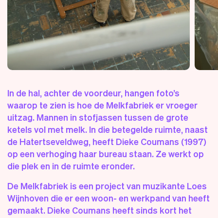
In de hal, achter de voordeur, hangen foto’s
waarop te zien is hoe de Melkfabriek er vroeger
uitzag. Mannen in stofjassen tussen de grote
ketels vol met melk. In die betegelde ruimte, naast
de Hatertseveldweg, heeft Dieke Coumans (1997)
op een verhoging haar bureau staan. Ze werkt op
die plek en in de ruimte eronder.
De Melkfabriek is een project van muzikante Loes
Wijnhoven die er een woon- en werkpand van heeft
gemaakt. Dieke Coumans heeft sinds kort het