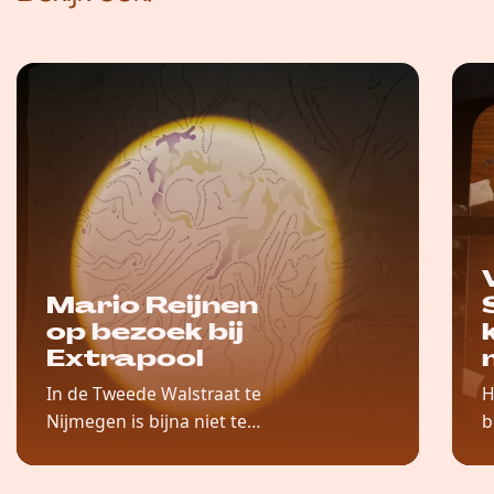
Mario Reijnen
op bezoek bij
Extrapool
In de Tweede Walstraat te
H
Nijmegen is bijna niet te
b
ontkomen aan het hoge
N
gebouw met de rode gevel,
z